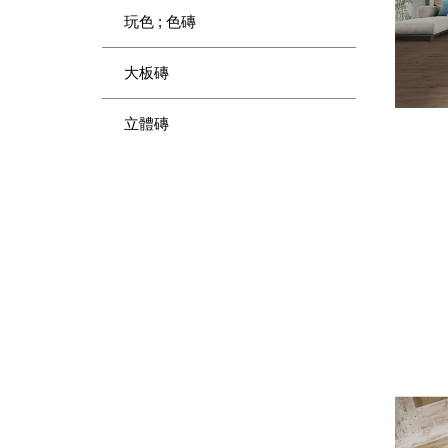
玩色 ; 色磚
大板磚
立體磚