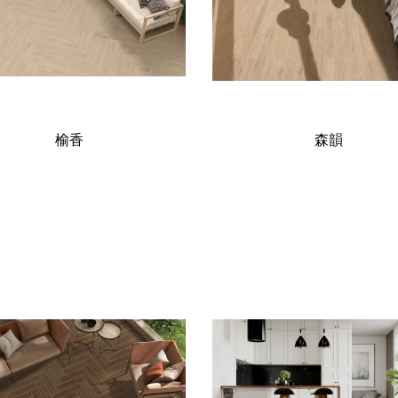
榆香
森韻