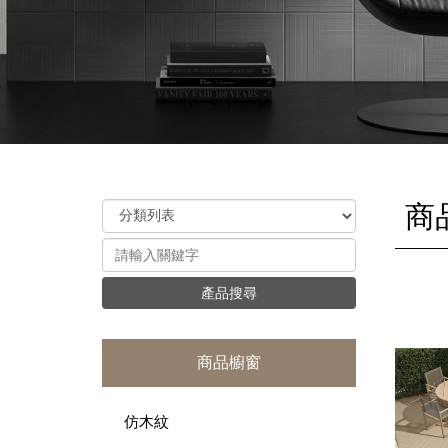
商
產品搜尋
商品櫥窗
仿木紋