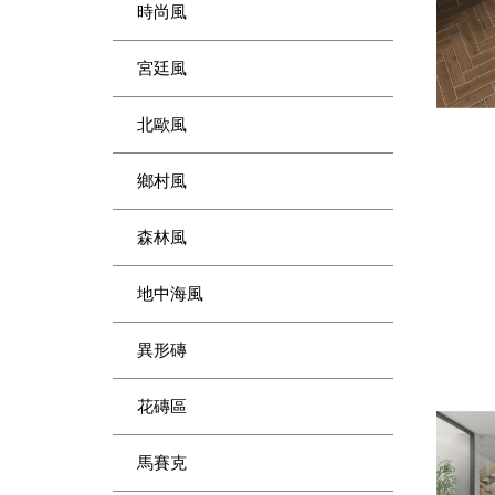
時尚風
宮廷風
北歐風
鄉村風
森林風
地中海風
異形磚
花磚區
馬賽克